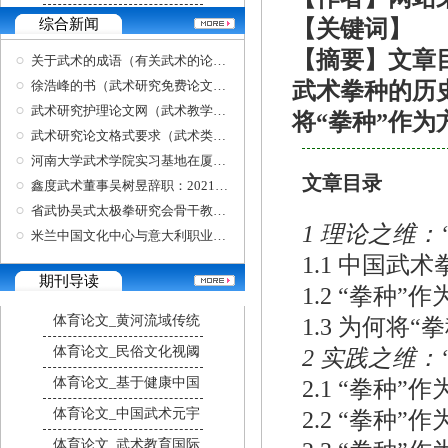
综合新闻
【关键词】
【摘要】文章目
关于武术的成语（有关武术的论文题目）
徐浩峰的书（武术研究免费论文网）
武术拳种的历史演
武术研究护理论文网（武术教学论文）
将“拳种”作为
武术研究论文格式要求（武术类论文）
河南大学武术学院实习基地在厦揭牌推动太极拳
文章目录
鑫度武术董事吴树昱辞职：2021年资金链紧张
省武协吴式太极拳研究会骨干教练培训正式开班
1 理论之维
米兰中国文化中心与意大利职业功夫武术协会在
1.1 中国武
期刊导读
1.2 “拳种
体育论文_黄河流域传统
1.3 为何将
体育论文_民俗文化视阈
2 实践之维
体育论文_基于健康中国
2.1 “拳种
体育论文_中国武术元宇
2.2 “拳种
体育论文_武术教育国际